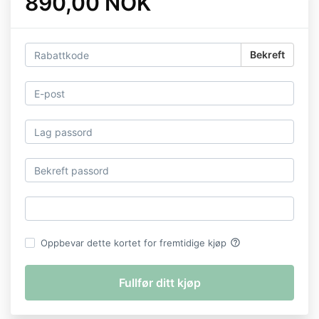
890,00 NOK
Bekreft
help_outline
Oppbevar dette kortet for fremtidige kjøp